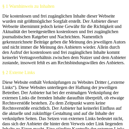
§ 1 Warnhinweis zu Inhalten
Die kostenlosen und frei zugänglichen Inhalte dieser Webseite
wurden mit größtmöglicher Sorgfalt erstellt. Der Anbieter dieser
Webseite übernimmt jedoch keine Gewähr für die Richtigkeit und
Aktualität der bereitgestellten kostenlosen und frei zugänglichen
journalistischen Ratgeber und Nachrichten. Namentlich
gekennzeichnete Beiträge geben die Meinung des jeweiligen Autors
und nicht immer die Meinung des Anbieters wieder. Allein durch
den Aufruf der kostenlosen und frei zugänglichen Inhalte kommt
keinerlei Vertragsverhältnis zwischen dem Nutzer und dem Anbieter
zustande, insoweit fehlt es am Rechtsbindungswillen des Anbieters.
§ 2 Externe Links
Diese Website enthält Verknüpfungen zu Websites Dritter („externe
Links“). Diese Websites unterliegen der Haftung der jeweiligen
Betreiber. Der Anbieter hat bei der erstmaligen Verknüpfung der
externen Links die fremden Inhalte daraufhin überprüft, ob etwaige
Rechtsverstöße bestehen. Zu dem Zeitpunkt waren keine
Rechtsverstöße ersichtlich. Der Anbieter hat keinerlei Einfluss auf
die aktuelle und zukünftige Gestaltung und auf die Inhalte der
verknüpften Seiten. Das Setzen von externen Links bedeutet nicht,
dass sich der Anbieter die hinter dem Verweis oder Link liegenden
Inhalte zu Eigen macht. Eine ständige Kontrolle der externen Links